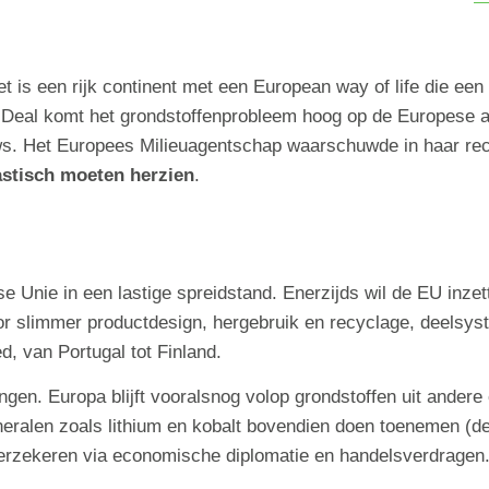
het is een rijk continent met een European way of life die ee
 Deal komt het grondstoffenprobleem hoog op de Europese 
uws. Het Europees Milieuagentschap waarschuwde in haar rec
astisch moeten herzien
.
e Unie in een lastige spreidstand. Enerzijds wil de EU inze
or slimmer productdesign, hergebruik en recyclage, deelsys
, van Portugal tot Finland.
gen. Europa blijft vooralsnog volop grondstoffen uit andere 
ralen zoals lithium en kobalt bovendien doen toenemen (de
verzekeren via economische diplomatie en handelsverdragen