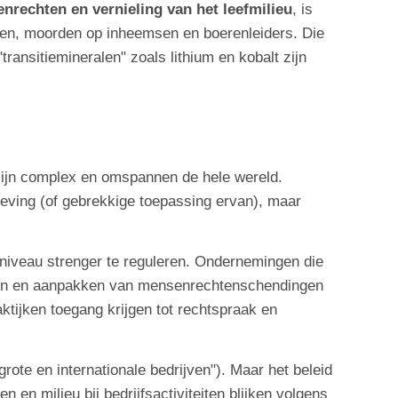
rechten en vernieling van het leefmilieu
, is
nnen, moorden op inheemsen en boerenleiders. Die
transitiemineralen" zoals lithium en kobalt zijn
 zijn complex en omspannen de hele wereld.
geving (of gebrekkige toepassing ervan), maar
l niveau strenger te reguleren. Ondernemingen die
omen en aanpakken van mensenrechtenschendingen
ktijken toegang krijgen tot rechtspraak en
ote en internationale bedrijven"). Maar het beleid
 milieu bij bedrijfsactiviteiten blijken volgens