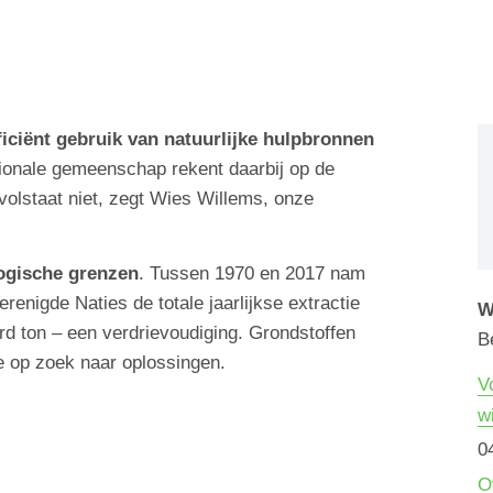
iciënt gebruik van natuurlijke hulpbronnen
tionale gemeenschap rekent daarbij op de
d volstaat niet, zegt Wies Willems, onze
ogische grenzen
. Tussen 1970 en 2017 nam
renigde Naties de totale jaarlijkse extractie
W
rd ton – een verdrievoudiging. Grondstoffen
B
 op zoek naar oplossingen.
V
w
0
O