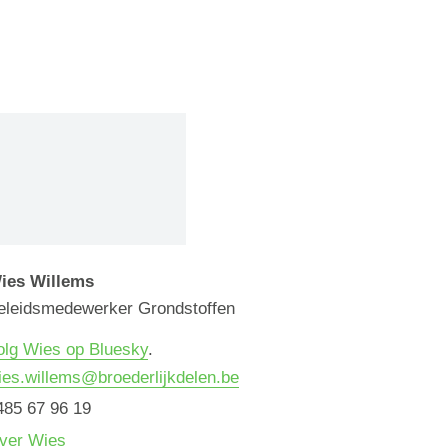
ies Willems
eleidsmedewerker Grondstoffen
olg Wies op Bluesky
.
ies.willems@broederlijkdelen.be
485 67 96 19
ver Wies