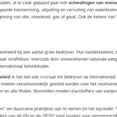
Zuiden, al te vaak gepaard gaat met
schendingen van mensen
fgaande toestemming, uitputting en vervuiling van waterbro
ginning van olie, steenkool, gas of goud. Ook de ketens van "
entreerd bij een aantal grote bedrijven. Hun handelsketens
aak straffeloos: enerzijds door ontoereikende nationale wet
ternationaal beleidskader.
eleid
is het dan ook cruciaal om bedrijven op internationaa
, moeten verantwoordelijk gesteld worden voor het voork
n en alle filialen. Bovendien moeten slachtoffers van wanpra
" om duurzame praktijken aan te nemen (in het bijzonder "gr
rs van de VN en de OESO rond respect voor mensenrechten en