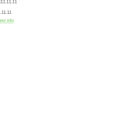
.11.11
er info