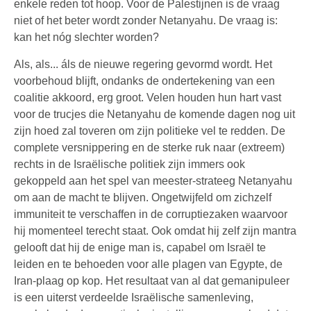
enkele reden tot hoop. Voor de Palestijnen is de vraag
niet of het beter wordt zonder Netanyahu. De vraag is:
kan het nóg slechter worden?
Als, als... áls de nieuwe regering gevormd wordt. Het
voorbehoud blijft, ondanks de ondertekening van een
coalitie akkoord, erg groot. Velen houden hun hart vast
voor de trucjes die Netanyahu de komende dagen nog uit
zijn hoed zal toveren om zijn politieke vel te redden. De
complete versnippering en de sterke ruk naar (extreem)
rechts in de Israëlische politiek zijn immers ook
gekoppeld aan het spel van meester-strateeg Netanyahu
om aan de macht te blijven. Ongetwijfeld om zichzelf
immuniteit te verschaffen in de corruptiezaken waarvoor
hij momenteel terecht staat. Ook omdat hij zelf zijn mantra
gelooft dat hij de enige man is, capabel om Israël te
leiden en te behoeden voor alle plagen van Egypte, de
Iran-plaag op kop. Het resultaat van al dat gemanipuleer
is een uiterst verdeelde Israëlische samenleving,