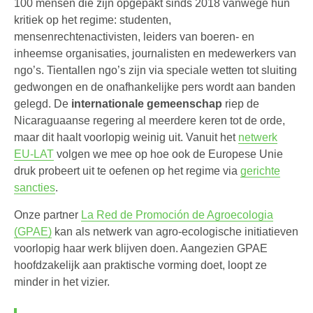
100 mensen die zijn opgepakt sinds 2018 vanwege hun
kritiek op het regime: studenten,
mensenrechtenactivisten, leiders van boeren- en
inheemse organisaties, journalisten en medewerkers van
ngo’s. Tientallen ngo’s zijn via speciale wetten tot sluiting
gedwongen en de onafhankelijke pers wordt aan banden
gelegd. De
internationale gemeenschap
riep de
Nicaraguaanse regering al meerdere keren tot de orde,
maar dit haalt voorlopig weinig uit. Vanuit het
netwerk
EU-LAT
volgen we mee op hoe ook de Europese Unie
druk probeert uit te oefenen op het regime via
gerichte
sancties
.
Onze partner
La Red de Promoción de Agroecologia
(GPAE)
kan als netwerk van agro-ecologische initiatieven
voorlopig haar werk blijven doen. Aangezien GPAE
hoofdzakelijk aan praktische vorming doet, loopt ze
minder in het vizier.