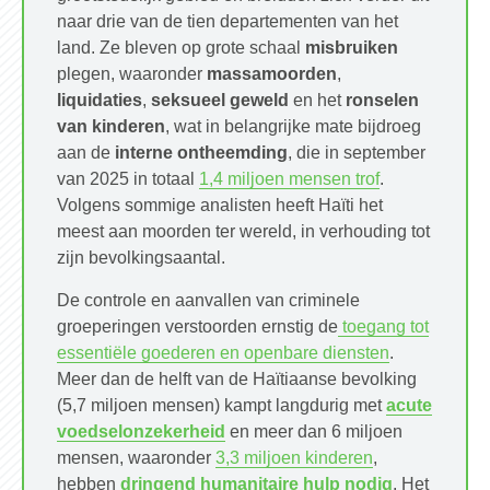
naar drie van de tien departementen van het
land. Ze bleven op grote schaal
misbruiken
plegen, waaronder
massamoorden
,
liquidaties
,
seksueel geweld
en het
ronselen
van kinderen
, wat in belangrijke mate bijdroeg
aan de
interne ontheemding
, die in september
van 2025 in totaal
1,4 miljoen mensen trof
.
Volgens sommige analisten heeft Haïti het
meest aan moorden ter wereld, in verhouding tot
zijn bevolkingsaantal.
De controle en aanvallen van criminele
groeperingen verstoorden ernstig de
toegang tot
essentiële goederen en openbare diensten
.
Meer dan de helft van de Haïtiaanse bevolking
(5,7 miljoen mensen) kampt langdurig met
acute
voedselonzekerheid
en meer dan 6 miljoen
mensen, waaronder
3,3 miljoen kinderen
,
hebben
dringend humanitaire hulp nodig
. Het