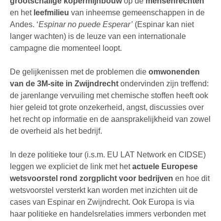
grootschalige kopermijnbouw
op de
mensenrechten
en het
leefmilieu
van inheemse gemeenschappen in de
Andes. ‘
Espinar no puede Esperar’
(Espinar kan niet
langer wachten) is de leuze van een internationale
campagne die momenteel loopt.
De gelijkenissen met de problemen die
omwonenden
van de 3M-site in Zwijndrecht
ondervinden zijn treffend:
de jarenlange vervuiling met chemische stoffen heeft ook
hier geleid tot grote onzekerheid, angst, discussies over
het recht op informatie en de aansprakelijkheid van zowel
de overheid als het bedrijf.
In deze politieke tour (i.s.m. EU LAT Network en CIDSE)
leggen we expliciet de link met het
actuele Europese
wetsvoorstel rond zorgplicht voor bedrijven
en hoe dit
wetsvoorstel versterkt kan worden met inzichten uit de
cases van Espinar en Zwijndrecht. Ook Europa is via
haar politieke en handelsrelaties immers verbonden met