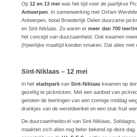
Op
12 en 13 mei
was het tijd voor de jaarlijkse Pi
Antwerpen
. In samenwerking met Oxfam Wereldwin
Antwerpen, bood Broederlijk Delen duurzame pick
en Sint-Niklaas. Zo waren er
meer dan 700 leerli
het concept van duurzaamheid. Ook kwamen mee
(h)eerlijke maaltijd konden smaken. Dat alles met
Sint-Niklaas – 12 mei
In het
stadspark
van
Sint-Niklaas
kwamen op don
gezellig te picknicken. Met een aanbod van pickn
genoten de leerlingen van een zonnige middag weg
drankjes van de wereldwinkel en een stuk fruit w
De duurzaamheidscel van Sint-Niklaas, Solidagro,
maakten zich allen nog beter bekend op deze dag.