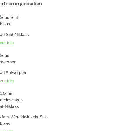
artnerorganisaties
ad Sint-Niklaas
er info
tad Antwerpen
er info
xfam-Wereldwinkels Sint-
klaas