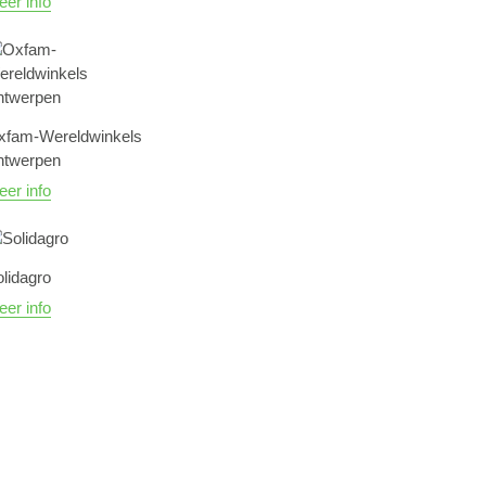
er info
xfam-Wereldwinkels
ntwerpen
er info
lidagro
er info