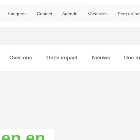
Integriteit
Contact
Agenda
Vacatures
Pers en be
Over ons
Onze impact
Nieuws
Doe m
en en