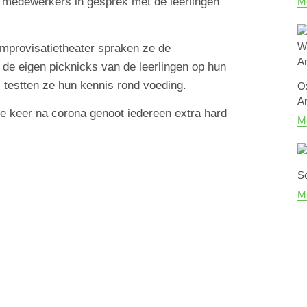
Me
 medewerkers in gesprek met de leerlingen
improvisatietheater spraken ze de
 de eigen picknicks van de leerlingen op hun
 testten ze hun kennis rond voeding.
O
A
e keer na corona genoot iedereen extra hard
Me
So
Me