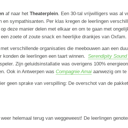
en
af naar het
Theaterplein
. Een 30-tal vrijwilligers was al
n en sympathisanten. Per klas kregen de leerlingen verschi
n op deze manier delen met elkaar en om te gaan met ongeli
, een zoete of zoute snack en heerlijke drankjes van Oxfam.
met verschillende organisaties die meebouwen aan een duur
ier konden de leerlingen een taart winnen.
Serendipity Soun
peler. Zijn geluidsinstallatie was overigens 100% energieon
ten. Ook in Antwerpen was
Compagnie Amai
aanwezig om te l
ier geen sprake van verspilling: De overschot van de pakke
u weer helemaal terug van weggeweest! De leerlingen genote