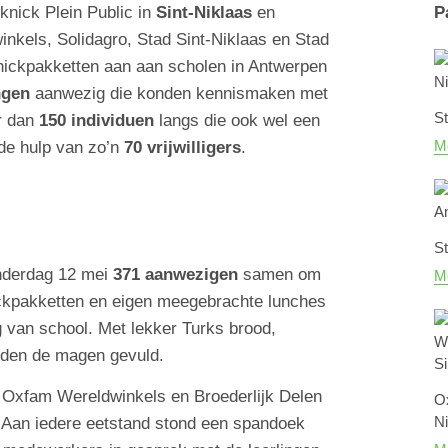
cknick Plein Public in
Sint-Niklaas
en
P
kels, Solidagro, Stad Sint-Niklaas en Stad
nickpakketten aan aan scholen in Antwerpen
ngen
aanwezig die konden kennismaken met
St
r dan
150 individuen
langs die ook wel een
Me
 de hulp van zo’n
70 vrijwilligers
.
S
derdag 12 mei
371 aanwezigen
samen om
Me
ickpakketten en eigen meegebrachte lunches
 van school. Met lekker Turks brood,
erden de magen gevuld.
 Oxfam Wereldwinkels en Broederlijk Delen
O
Ni
 Aan iedere eetstand stond een spandoek