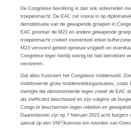
De Congolese bevolking is dan ook ontevreden ove
troepenmacht. De EAC zet vooral in op diplomatie
demobilisatie van de gewapende groepen in Congo
EAC prioritair de M23 en andere gewapende groepen
troepenmacht creëert momenteel enkel bufferzones
M23 veroverd gebied opnieuw vrijgeeft en overdra
Congolese leger hierbij weinig tot niet betrokken 
veroveren.
Dat alles frustreert het Congolese middenveld. Zow
mobiliseerde grote middenveldorganisaties, zoals 
menigte die demonstreerde tegen zowel de EAC 
als inefficiënt beschouwd en zijn volgens de burge
Congo te beschermen tegen rebellen en gewapende m
Daarenboven zijn op 7 februari 2023 acht burger
aanval op een VNkonvooi ten noorden van Goma,