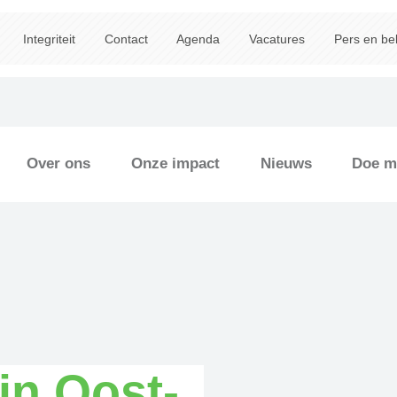
Integriteit
Contact
Agenda
Vacatures
Pers en be
Over ons
Onze impact
Nieuws
Doe m
 in Oost-