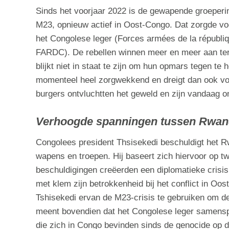
Sinds het voorjaar 2022 is de gewapende groeper
M23, opnieuw actief in Oost-Congo. Dat zorgde v
het Congolese leger (Forces armées de la républi
FARDC). De rebellen winnen meer en meer aan ter
blijkt niet in staat te zijn om hun opmars tegen te
momenteel heel zorgwekkend en dreigt dan ook vol
burgers ontvluchtten het geweld en zijn vandaag 
Verhoogde spanningen tussen Rwan
Congolees president Thsisekedi beschuldigt het 
wapens en troepen. Hij baseert zich hiervoor op tw
beschuldigingen creëerden een diplomatieke crisi
met klem zijn betrokkenheid bij het conflict in Oos
Tshisekedi ervan de M23-crisis te gebruiken om de
meent bovendien dat het Congolese leger samens
die zich in Congo bevinden sinds de genocide op d