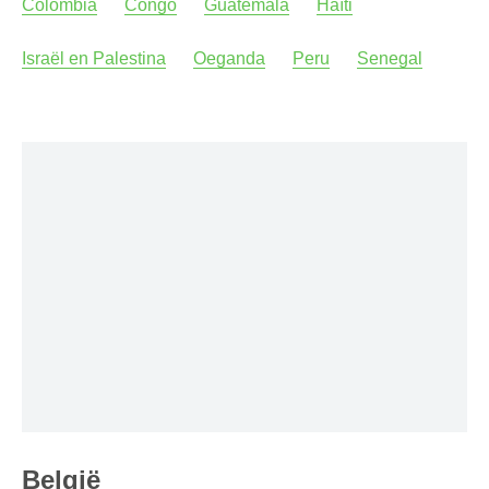
Colombia
Congo
Guatemala
Haïti
Israël en Palestina
Oeganda
Peru
Senegal
België