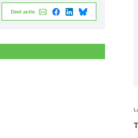
Deel actie
L
T