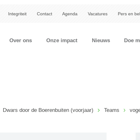
Integriteit
Contact
Agenda
Vacatures
Pers en be
Over ons
Onze impact
Nieuws
Doe m
Dwars door de Boerenbuiten (voorjaar)
Teams
voge