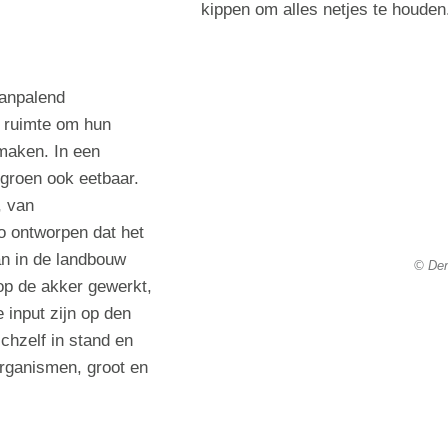
kippen om alles netjes te houden
aanpalend
e ruimte om hun
maken. In een
 groen ook eetbaar.
, van
 ontworpen dat het
an in de landbouw
© Den
op de akker gewerkt,
input zijn op den
chzelf in stand en
organismen, groot en