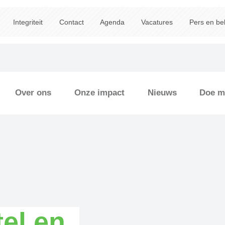
Integriteit
Contact
Agenda
Vacatures
Pers en be
Over ons
Onze impact
Nieuws
Doe m
el en