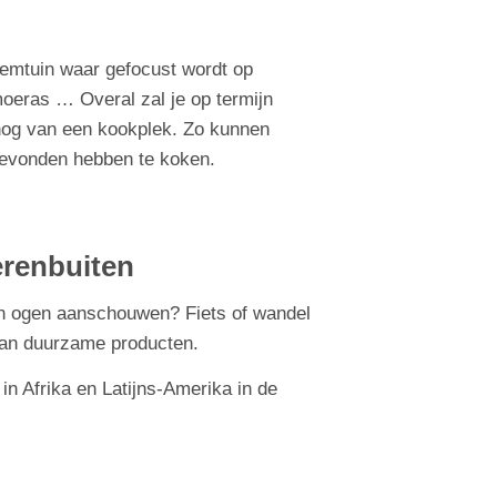
eemtuin waar gefocust wordt op
moeras … Overal zal je op termijn
t nog van een kookplek. Zo kunnen
gevonden hebben te koken.
renbuiten
en ogen aanschouwen? Fiets of wandel
van duurzame producten.
n Afrika en Latijns-Amerika in de