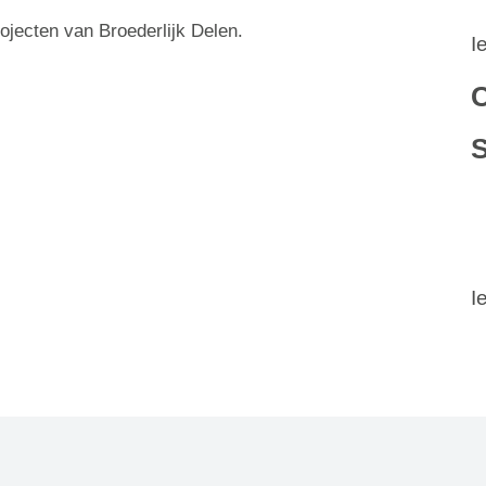
rojecten van Broederlijk Delen.
I
C
S
I