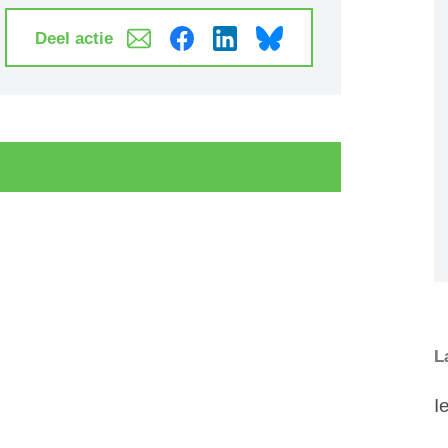
Deel actie
L
I