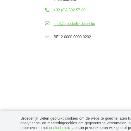
+32 (0)2 502 57 00
info@broederlijkdelen.be
BE12 0000 0000 9292
Broederlijk Delen gebruikt cookies om de website goed te laten f
analytische- en marketingcookies om gegevens te verzamelen, sta
© 2026 Broederlijk Delen, alle rechten voorbehouden
meer over in het
cookiebeleid
. Je kan je voorkeuren wijzigen of j