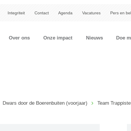
Integriteit
Contact
Agenda
Vacatures
Pers en be
Over ons
Onze impact
Nieuws
Doe m
Dwars door de Boerenbuiten (voorjaar)
Team Trappist