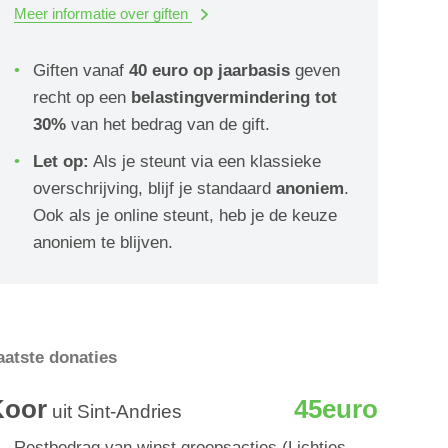
Meer informatie over giften
Giften vanaf
40 euro op jaarbasis
geven
recht op een
belastingvermindering tot
30%
van het bedrag van de gift.
Let op:
Als je steunt via een klassieke
overschrijving, blijf je standaard
anoniem
.
Ook als je online steunt, heb je de keuze
anoniem te blijven.
aatste donaties
Koor
45euro
uit Sint-Andries
Restbedrag van winst groepsacties (Lichtjes