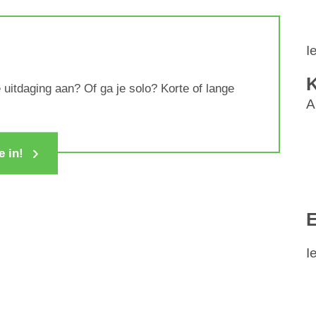
I
e uitdaging aan? Of ga je solo? Korte of lange
A
e in!
E
I