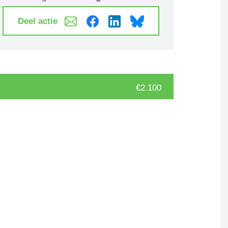
Deel actie
€2.100