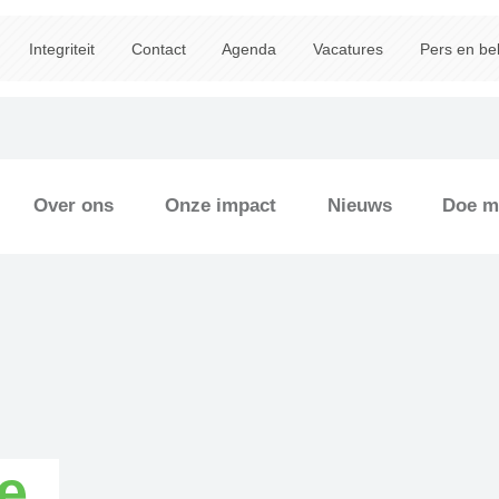
Integriteit
Contact
Agenda
Vacatures
Pers en be
Over ons
Onze impact
Nieuws
Doe m
e