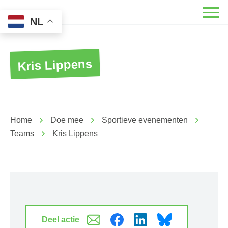
NL
Kris Lippens
Home
Doe mee
Sportieve evenementen
Teams
Kris Lippens
Deel actie