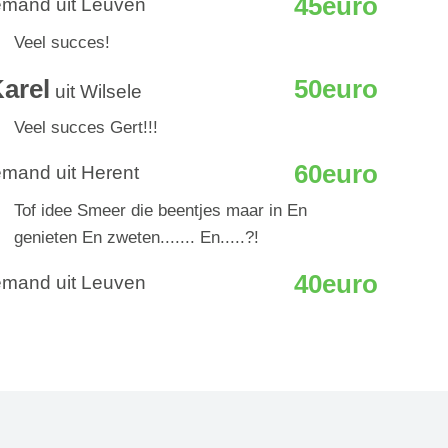
45euro
emand uit Leuven
Veel succes!
arel
50euro
uit Wilsele
Veel succes Gert!!!
60euro
emand uit Herent
Tof idee Smeer die beentjes maar in En
genieten En zweten....... En.....?!
40euro
emand uit Leuven