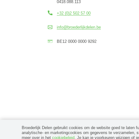
0418.088.113
+32 (0)2 502 57 00
info@broederlijkdelen.be
BE12 0000 0000 9292
Broederlijk Delen gebruikt cookies om de website goed te laten f
analytische- en marketingcookies om gegevens te verzamelen, sta
© 2026 Broederlijk Delen, alle rechten voorbehouden
meer over in het
cookiebeleid
. Je kan je voorkeuren wijzigen of j