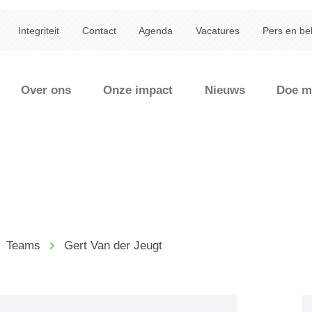
Integriteit
Contact
Agenda
Vacatures
Pers en be
Over ons
Onze impact
Nieuws
Doe m
Teams
Gert Van der Jeugt