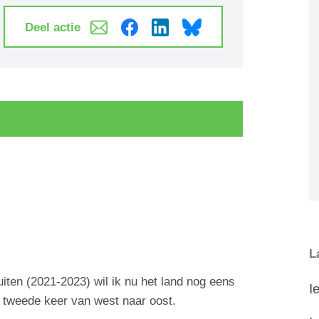
Deel actie
L
en (2021-2023) wil ik nu het land nog eens
I
e tweede keer van west naar oost.