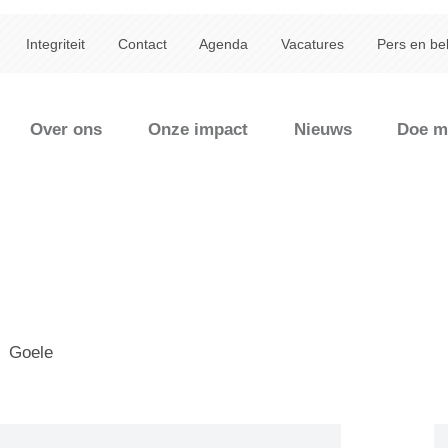
Integriteit
Contact
Agenda
Vacatures
Pers en be
Over ons
Onze impact
Nieuws
Doe m
Goele