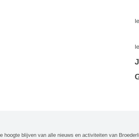
I
I
J
de hoogte blijven van alle nieuws en activiteiten van Broederl