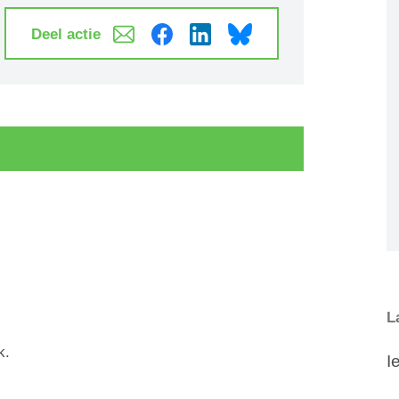
Deel actie
L
k.
I