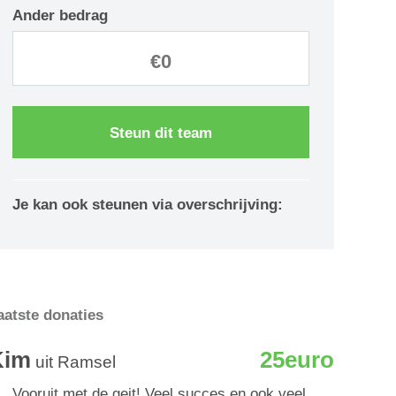
Ander bedrag
Steun dit team
Je kan ook steunen via overschrijving:
aatste donaties
Kim
25euro
uit Ramsel
Vooruit met de geit! Veel succes en ook veel