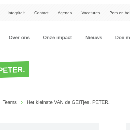
Integriteit
Contact
Agenda
Vacatures
Pers en be
Over ons
Onze impact
Nieuws
Doe m
 PETER.
Teams
Het kleinste VAN de GEITjes, PETER.