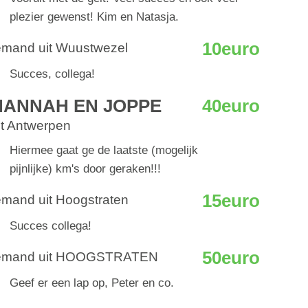
plezier gewenst! Kim en Natasja.
10euro
emand uit Wuustwezel
Succes, collega!
HANNAH EN JOPPE
40euro
it Antwerpen
Hiermee gaat ge de laatste (mogelijk
pijnlijke) km's door geraken!!!
15euro
emand uit Hoogstraten
Succes collega!
50euro
emand uit HOOGSTRATEN
Geef er een lap op, Peter en co.