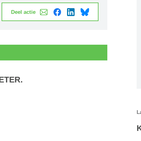
Deel actie
PETER.
L