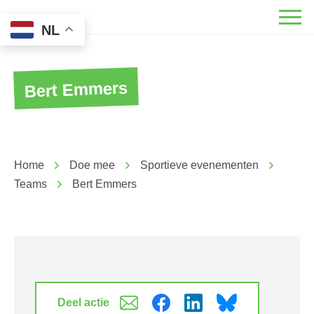
NL
Bert Emmers
Home
Doe mee
Sportieve evenementen
Teams
Bert Emmers
Deel actie