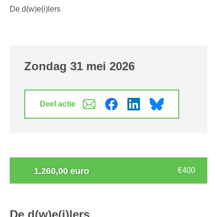
De d(w)e(i)lers
zondag 31 mei 2026
Deel actie
1.260,00 euro
€400
De d(w)e(i)lers