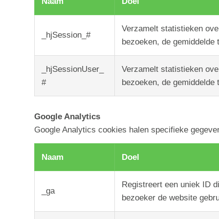
Naam
Doel
Verzamelt statistieken ove
_hjSession_#
bezoeken, de gemiddelde ti
_hjSessionUser_
Verzamelt statistieken ove
#
bezoeken, de gemiddelde ti
Google Analytics
Google Analytics cookies halen specifieke gegeven
Naam
Doel
Registreert een uniek ID d
_ga
bezoeker de website gebru