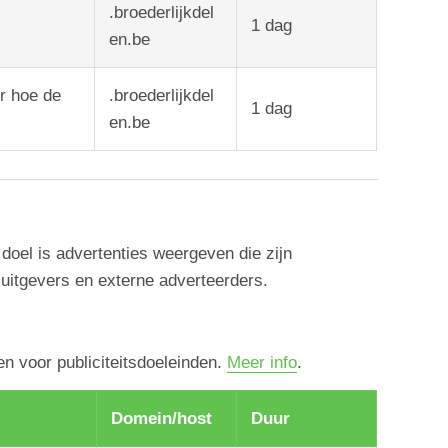
.broederlijkdel
1
dag
en.be
er hoe de
.broederlijkdel
1
dag
en.be
oel is advertenties weergeven die zijn
 uitgevers en externe adverteerders.
n voor publiciteitsdoeleinden.
Meer info
.
Domein/host
Duur