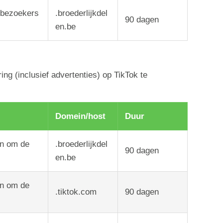
 bezoekers
.broederlijkdel
90
dagen
en.be
g (inclusief advertenties) op TikTok te
Domein/host
Duur
en om de
.broederlijkdel
90
dagen
en.be
en om de
.tiktok.com
90
dagen