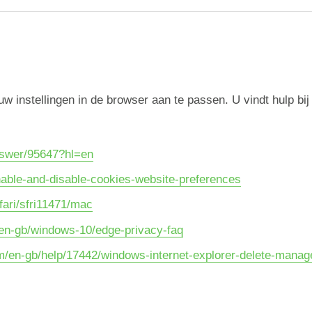
w instellingen in de browser aan te passen. U vindt hulp bi
nswer/95647?hl=en
nable-and-disable-cookies-website-preferences
fari/sfri11471/mac
/en-gb/windows-10/edge-privacy-faq
om/en-gb/help/17442/windows-internet-explorer-delete-manag