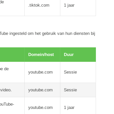
de
.tiktok.com
1
jaar
be ingesteld om het gebruik van hun diensten bij
Domein/host
Duur
be de
youtube.com
Sessie
video.
youtube.com
Sessie
YouTube-
youtube.com
1
jaar