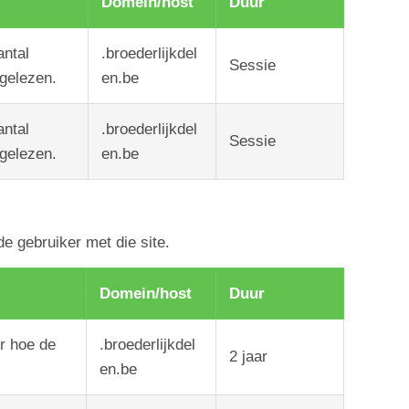
Domein/host
Duur
antal
.broederlijkdel
Sessie
 gelezen.
en.be
antal
.broederlijkdel
Sessie
 gelezen.
en.be
e gebruiker met die site.
Domein/host
Duur
er hoe de
.broederlijkdel
2
jaar
en.be